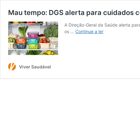
Mau tempo: DGS alerta para cuidados c
A Direção-Geral da Saúde alerta par
Mau
os …
Continue a ler
tempo:
DGS
alerta
para
cuidados
Viver Saudável
com
água
e
alimentos
após
tempestade
Kristin