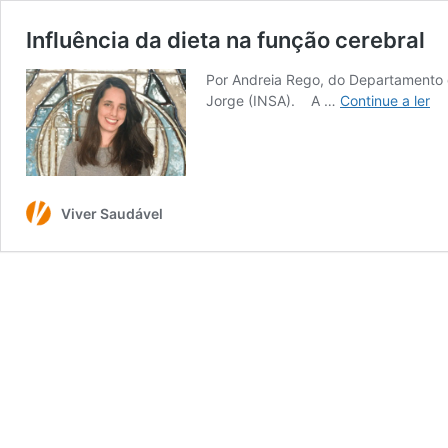
Influência da dieta na função cerebral
Por Andreia Rego, do Departamento d
Inf
Jorge (INSA). A …
Continue a ler
da
di
na
fu
ce
Viver Saudável