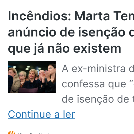
Incêndios: Marta Te
anúncio de isenção 
que já não existem
A ex-ministra 
confessa que “
de isenção de
Incêndios:
Continue a ler
Marta
Temido
“estremece”