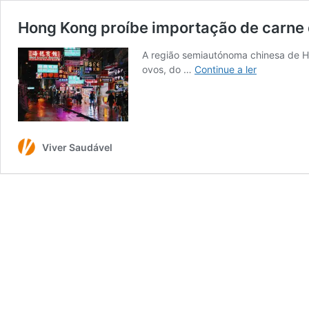
Hong Kong proíbe importação de carne 
A região semiautónoma chinesa de Ho
Hong
ovos, do …
Continue a ler
Kong
proíbe
importação
de
carne
Viver Saudável
de
Benavente
após
casos
de
gripe
aviária