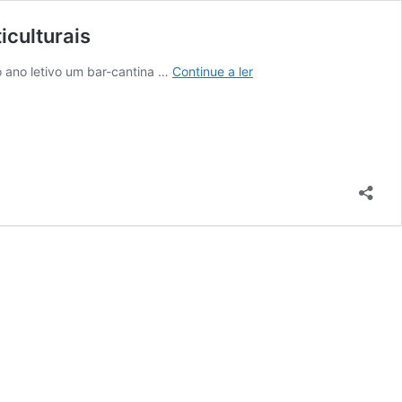
iculturais
FCNAUP
 ano letivo um bar-cantina …
Continue a ler
vai
criar
bar-
cantina
laboratório
com
comida
de
conforto
e
refeições
multiculturais