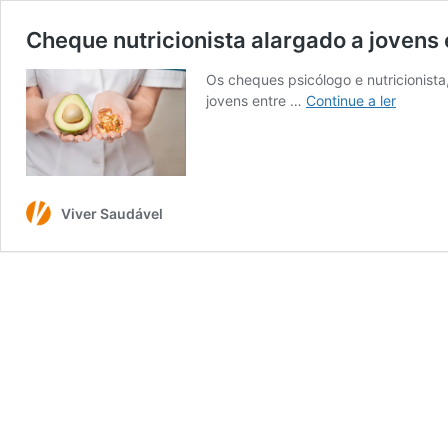
Cheque nutricionista alargado a jovens 
Os cheques psicólogo e nutricionista
Cheque
jovens entre …
Continue a ler
nutricio
alargad
a
jovens
entre
Viver Saudável
os
12
e
os
35
anos