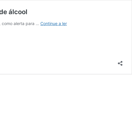
de álcool
Associação
”, como alerta para …
Continue a ler
para
o
Estudo
do
Fígado
alerta
para
o
impacto
do
consumo
excessivo
de
álcool