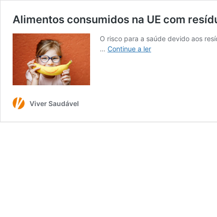
Alimentos consumidos na UE com resídu
O risco para a saúde devido aos resí
Alimentos
…
Continue a ler
consumidos
na
UE
com
resíduos
Viver Saudável
de
pesticida
com
baixo
risco
para
a
saúde