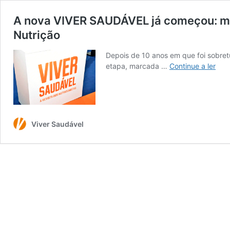
A nova VIVER SAUDÁVEL já começou: mai
Nutrição
Depois de 10 anos em que foi sobre
A
etapa, marcada …
Continue a ler
nov
VIV
SAU
já
com
Viver Saudável
mai
pre
mai
digit
e
com
Capi
da
Nutr